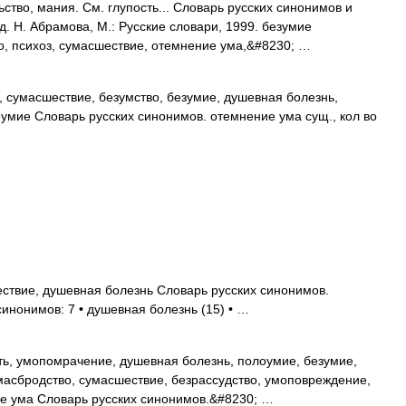
во, мания. См. глупость... Словарь русских синонимов и
. Н. Абрамова, М.: Русские словари, 1999. безумие
о, психоз, сумасшествие, отемнение ума,&#8230; …
сумасшествие, безумство, безумие, душевная болезнь,
мие Словарь русских синонимов. отемнение ума сущ., кол во
твие, душевная болезнь Словарь русских синонимов.
синонимов: 7 • душевная болезнь (15) • …
ь, умопомрачение, душевная болезнь, полоумие, безумие,
масбродство, сумасшествие, безрассудство, умоповреждение,
ие ума Словарь русских синонимов.&#8230; …