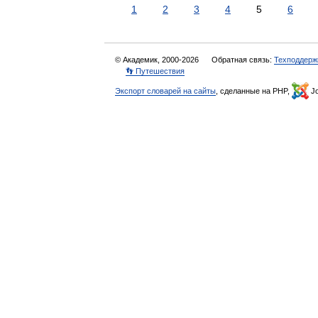
1
2
3
4
5
6
© Академик, 2000-2026
Обратная связь:
Техподдерж
👣 Путешествия
Экспорт словарей на сайты
, сделанные на PHP,
Jo