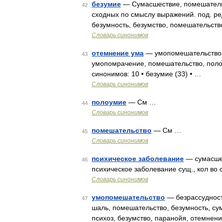
безумие
— Сумасшествие, помешательст
42
сходных по смыслу выражений. под. ред
безумность, безумство, помешательств
Словарь синонимов
отемнение ума
— умопомешательство, 
43
умопомрачение, помешательство, полоу
синонимов: 10 • безумие (33) • …
Словарь синонимов
полоумие
— См …
44
Словарь синонимов
помешательство
— См …
45
Словарь синонимов
психическое заболевание
— сумасшес
46
психическое заболевание сущ., кол во 
Словарь синонимов
умопомешательство
— безрассудност
47
шаль, помешательство, безумность, су
психоз, безумство, паранойя, отемнен