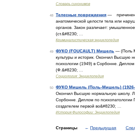
Словарь синонимов
Телесные повреждения
— причинение
48
анатомической целости тела или нару
органов. Закон различает: умышленное
(ст.&#8230; …
Криминалистическая энциклопедия
ФУКО (FOUCAULT) Мишель
— (Поль М
49
культуры и историк. Окончил Высшую 
психологии (1949) в Сорбонне. Диплом 
(Ф.&#8230; …
Социология: Энциклопедия
ФУКО Мишель (Поль-Мишель) (1926-
50
Окончил Высшую нормальную школу. Ли
Сорбонне. Диплом по психопатологии П
создателем первой во&#8230; …
История Философии: Энциклопедия
Страницы
←
Предыдущая
Сле