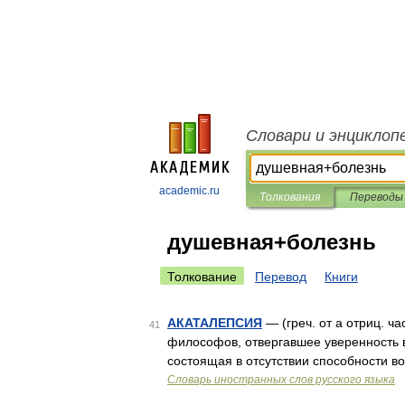
Словари и энциклоп
academic.ru
Толкования
Переводы
душевная+болезнь
Толкование
Перевод
Книги
АКАТАЛЕПСИЯ
— (греч. от a отриц. ча
41
философов, отвергавшее уверенность в
состоящая в отсутствии способности в
Словарь иностранных слов русского языка