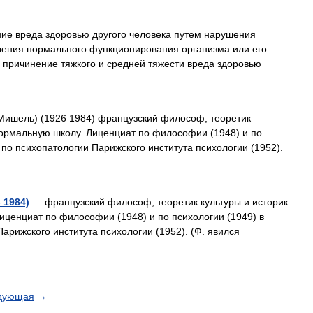
 вреда здоровью другого человека путем нарушения
шения нормального функционирования организма или его
 причинение тяжкого и средней тяжести вреда здоровью
ишель) (1926 1984) французский философ, теоретик
нормальную школу. Лиценциат по философии (1948) и по
по психопатологии Парижского института психологии (1952).
 1984)
— французский философ, теоретик культуры и историк.
ценциат по философии (1948) и по психологии (1949) в
арижского института психологии (1952). (Ф. явился
дующая
→