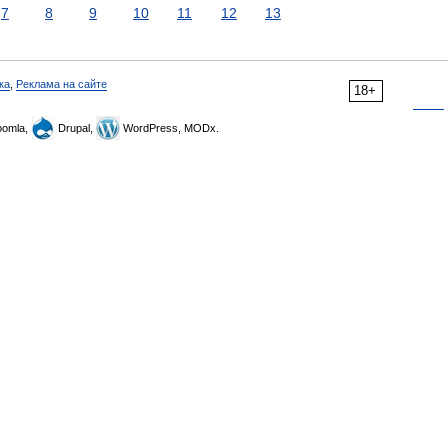
7
8
9
10
11
12
13
ка
,
Реклама на сайте
18+
omla,
Drupal,
WordPress, MODx.